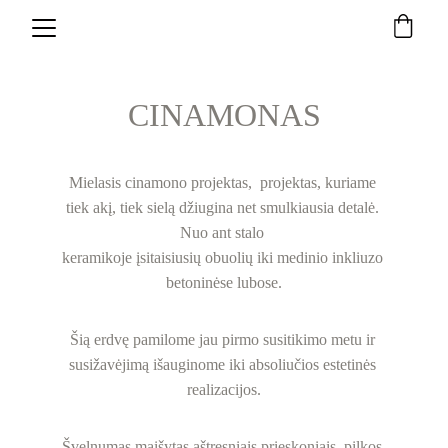
CINAMONAS
Mielasis cinamono projektas,  projektas, kuriame 
tiek akį, tiek sielą džiugina net smulkiausia detalė. 
Nuo ant stalo 
keramikoje įsitaisiusių obuolių iki medinio inkliuzo 
betoninėse lubose.
Šią erdvę pamilome jau pirmo susitikimo metu ir 
susižavėjimą išauginome iki absoliučios estetinės 
realizacijos.
Švelnumas maišytas aštresniais prieskoniais, pilkos 