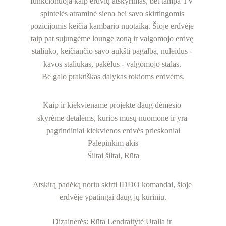
funkcionuoja kaip erdvių atskyrimas, bet tampa TV 
spintelės atraminė siena bei savo skirtingomis 
pozicijomis keičia kambario nuotaiką. Šioje erdvėje 
taip pat sujungėme lounge zoną ir valgomojo erdvę 
staliuko, keičiančio savo aukštį pagalba, nuleidus - 
kavos staliukas, pakėlus - valgomojo stalas. 
Be galo praktiškas dalykas tokioms erdvėms.
Kaip ir kiekviename projekte daug dėmesio 
skyrėme detalėms, kurios mūsų nuomone ir yra 
pagrindiniai kiekvienos erdvės prieskoniai
Palepinkim akis
Šiltai šiltai, Rūta
Atskirą padėką noriu skirti IDDO komandai, šioje 
erdvėje ypatingai daug jų kūrinių.
Dizainerės: Rūta Lendraitytė Utalla ir 