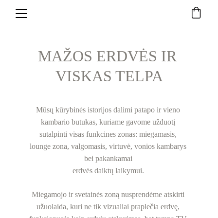
MAŽOS ERDVĖS IR 
VISKAS TELPA
Mūsų kūrybinės istorijos dalimi patapo ir vieno 
kambario butukas, kuriame gavome užduotį 
sutalpinti visas funkcines zonas: miegamasis, 
lounge zona, valgomasis, virtuvė, vonios kambarys 
bei pakankamai 
erdvės daiktų laikymui. 
Miegamojo ir svetainės zoną nusprendėme atskirti 
užuolaida, kuri ne tik vizualiai praplečia erdvę, 