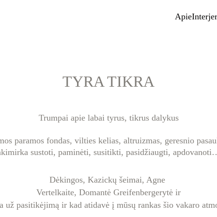
Apie
Interje
TYRA TIKRA
Trumpai apie labai tyrus, tikrus dalykus
os paramos fondas, vilties kelias, altruizmas, geresnio pasau
akimirka sustoti, paminėti, susitikti, pasidžiaugti, apdovanoti
Dėkingos, Kazickų šeimai, Agne 
Vertelkaite, Domantė Greifenbergerytė ir
a už pasitikėjimą ir kad atidavė į mūsų rankas šio vakaro at