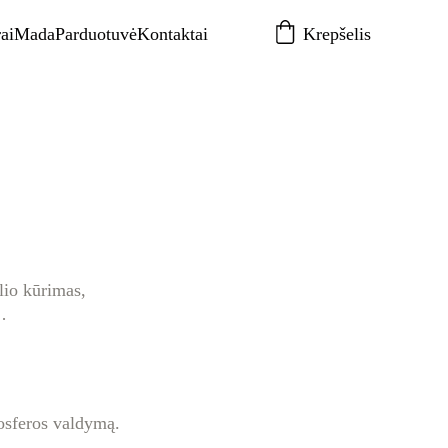
rai
Mada
Parduotuvė
Kontaktai
Krepšelis
lio kūrimas, 
…
mosferos valdymą.